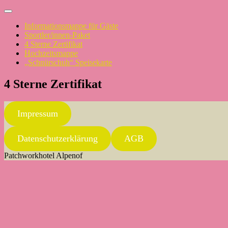
Skip
to
Informationsmappe für Gäste
content
Sportler/innen-Paket
4 Sterne Zertifikat
Hochzeitsmappe
„Schnürschuh“ Speisekarte
4 Sterne Zertifikat
Impressum
Datenschutzerklärung
AGB
Patchworkhotel Alpenof